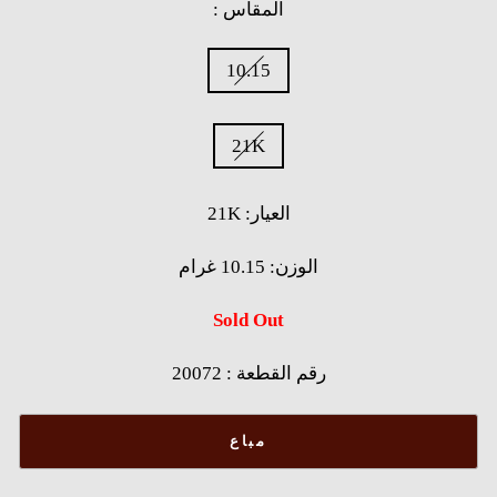
: المقاس
WEIGHT
10.15
(GRAMS)
GOLD
21K
PURITY
(KARAT)
21K :العيار
الوزن: 10.15 غرام
Sold Out
20072 : رقم القطعة
مباع