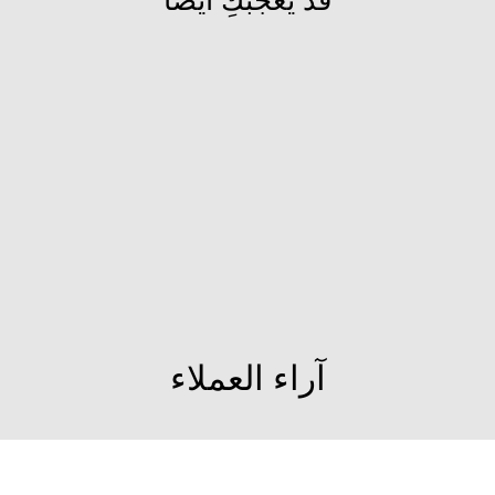
قد يعجبكِ ايضاً
مباع
اسوارة بيبر
كليب
960 JOD
آراء العملاء