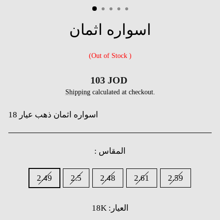
(ES
اسواره اثمان
(Out of Stock )
Regular
103 JOD
price
Shipping
calculated at checkout.
18 اسواره اثمان ذهب عيار
: المقاس
الوزن
2.49
2.5
2.48
2.61
2.59
18K :العيار