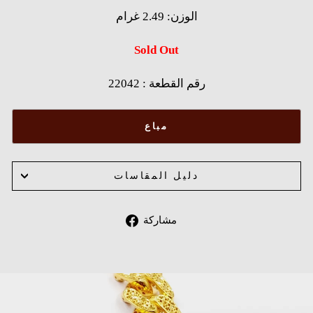
الوزن: 2.49 غرام
Sold Out
22042 : رقم القطعة
مباع
دليل المقاسات
Share
مشاركة
on
Facebook