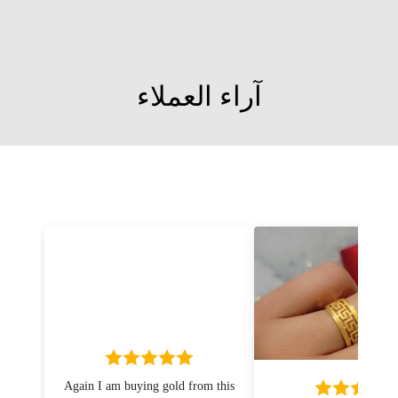
اسواره اثمان
تبدأ من
103 JOD
آراء العملاء