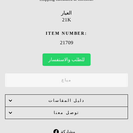
العيار
21K
ITEM NUMBER:
21709
للطلب والاستفسار
مباع
دليل المقاسات
توصل معنا
Share
مشاركة